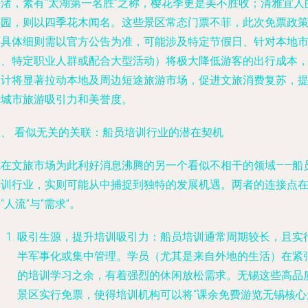
头渚
，素有“太湖第一名胜”之称，樱花季更是美不胜收；清雅宜人
梅园
，则以四季花木闻名。这些景区常态门票不菲，此次免票政
（具体细则需以官方公告为准，可能涉及特定节假日、针对本地
民、特定职业人群或配合大型活动）将极大降低游客的出行成本
预计将显著拉动本地及周边短途旅游市场，促进文旅消费复苏，
升城市旅游吸引力和美誉度。
二、 看似无关的关联：船员培训行业的潜在契机
就在文旅市场为此利好消息沸腾的另一个看似不相干的领域——
船
培训行业
，实则可能从中捕捉到独特的发展机遇。两者的连接点
“人流”与“需求”。
吸引生源，提升培训吸引力
：船员培训通常周期较长，且实
半军事化或集中管理。学员（尤其是来自外地的生活）在紧
的培训学习之余，有着强烈的休闲放松需求。无锡这些高品
景区实行免票，使得培训机构可以将“课余免费游览无锡核心