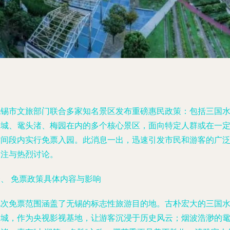
无锡市文旅部门联合多家知名景区发布重磅惠民政策：包括三国
浒城、鼋头渚、梅园在内的多个核心景区，面向特定人群或在一
时间段内实行免票入园。此消息一出，迅速引发市民和游客的广
关注与热烈讨论。
一、 免票政策具体内容与影响
此次免票范围涵盖了无锡的标志性旅游目的地。古朴宏大的
三国
浒城
，作为央视影视基地，让游客沉浸于历史风云；烟波浩渺的