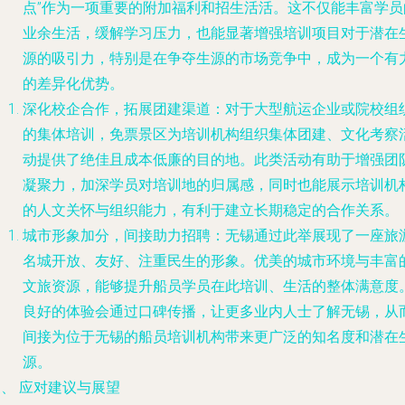
点”作为一项重要的
附加福利和招生活活
。这不仅能丰富学员
业余生活，缓解学习压力，也能显著增强培训项目对于潜在
源的吸引力，特别是在争夺生源的市场竞争中，成为一个有
的差异化优势。
深化校企合作，拓展团建渠道
：对于大型航运企业或院校组
的集体培训，免票景区为培训机构组织
集体团建、文化考察
动
提供了绝佳且成本低廉的目的地。此类活动有助于增强团
凝聚力，加深学员对培训地的归属感，同时也能展示培训机
的人文关怀与组织能力，有利于建立长期稳定的合作关系。
城市形象加分，间接助力招聘
：无锡通过此举展现了一座旅
名城开放、友好、注重民生的形象。优美的城市环境与丰富
文旅资源，能够提升船员学员在此培训、生活的整体满意度
良好的体验会通过口碑传播，让更多业内人士了解无锡，从
间接为位于无锡的船员培训机构带来更广泛的知名度和潜在
源。
、 应对建议与展望