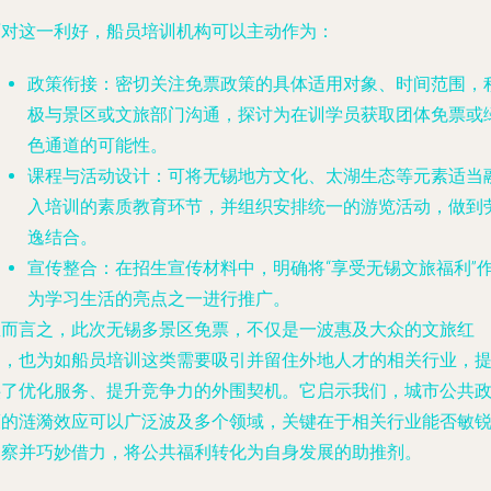
面对这一利好，船员培训机构可以主动作为：
政策衔接
：密切关注免票政策的具体适用对象、时间范围，
极与景区或文旅部门沟通，探讨为在训学员获取团体免票或
色通道的可能性。
课程与活动设计
：可将无锡地方文化、太湖生态等元素适当
入培训的素质教育环节，并组织安排统一的游览活动，做到
逸结合。
宣传整合
：在招生宣传材料中，明确将“享受无锡文旅福利”
为学习生活的亮点之一进行推广。
总而言之，此次无锡多景区免票，不仅是一波惠及大众的文旅红
利，也为如船员培训这类需要吸引并留住外地人才的相关行业，
供了优化服务、提升竞争力的外围契机。它启示我们，城市公共
策的涟漪效应可以广泛波及多个领域，关键在于相关行业能否敏
洞察并巧妙借力，将公共福利转化为自身发展的助推剂。