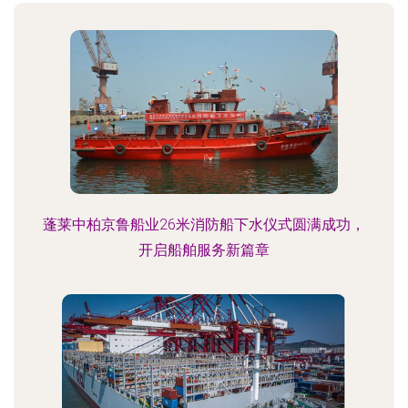
蓬莱中柏京鲁船业26米消防船下水仪式圆满成功，
开启船舶服务新篇章