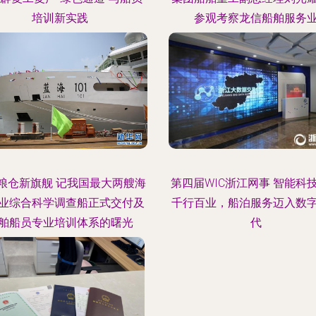
培训新实践
参观考察龙信船舶服务
粮仓新旗舰 记我国最大两艘海
第四届WIC浙江网事 智能科
业综合科学调查船正式交付及
千行百业，船泊服务迈入数
舶船员专业培训体系的曙光
代