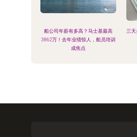
船公司年薪有多高？马士基最高
三天
3862万！去年业绩惊人，船员培训
成焦点