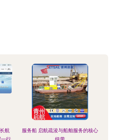
长航
服务船 启航疏浚与船舶服务的核心
耀一行
纽带