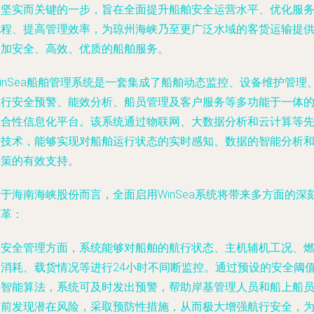
了坚实而关键的一步，旨在全面提升船舶安全运营水平、优化服
流程、提高管理效率，为琼州海峡乃至更广泛水域的客货运输提
更加安全、高效、优质的船舶服务。
inSea船舶管理系统是一套集成了船舶动态监控、设备维护管理
航行安全预警、能效分析、船员管理及客户服务等多功能于一体
综合性信息化平台。该系统通过物联网、大数据分析和云计算等
进技术，能够实现对船舶运行状态的实时感知、数据的智能分析
决策的有效支持。
于海南海峡股份而言，全面启用WinSea系统将带来多方面的深
变革：
在安全管理方面，系统能够对船舶的航行状态、主机辅机工况、
油消耗、载货情况等进行24小时不间断监控。通过预设的安全阈
和智能算法，系统可及时发出预警，帮助岸基管理人员和船上船
提前发现潜在风险，采取预防性措施，从而极大增强航行安全，