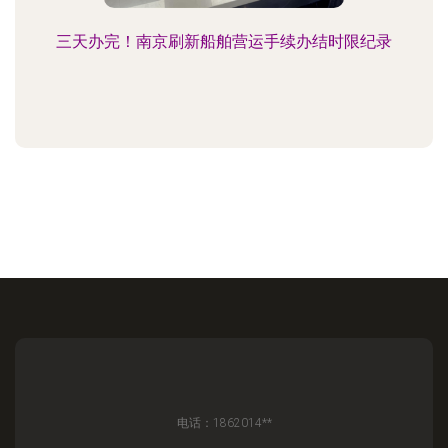
三天办完！南京刷新船舶营运手续办结时限纪录
电话：1862014**