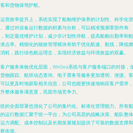
旅客和货物保驾护航。
在运营效率提升上，系统实现了船舶维护保养的计划性、科学化
理。通过对设备运行数据的积累与分析，可以精准预测零部件寿
命，制定最优维护计划，减少非计划性停航，提高船舶出勤率和
线准点率。精细化的能效管理模块有助于优化航速、航线，降低
油消耗，践行绿色航运理念，实现经济效益与环境效益的双赢。
客户服务体验优化层面，WinSea系统与客户服务端口的对接，
得货物跟踪、航班动态查询、电子票务等服务更加透明、便捷。
户可以更及时地获取相关信息，公司也能更快速地响应客户需求
提升整体服务满意度，巩固市场竞争力。
系统的全面部署也强化了公司的集约化、标准化管理能力。所有
舶的运行数据汇聚于统一平台，为公司高层的战略决策、船队整
的运力调配、成本控制以及长期发展规划提供了可靠的数据支撑
洞察依据。